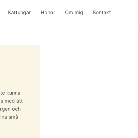
Kattungar
Honor
Om mig
Kontakt
nte kunna
es med att
korgen och
sina små