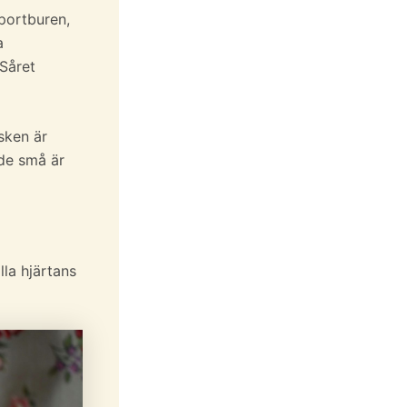
sportburen,
a
 Såret
sken är
 de små är
lla hjärtans