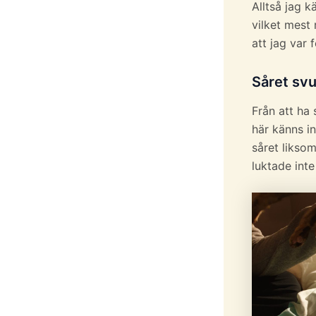
Alltså jag 
vilket mest 
att jag var
Såret svu
Från att ha 
här känns in
såret liksom
luktade int