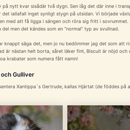
v på nytt kvar sisådär två dygn. Sen låg det där inne i tran
 det iallafall inget synligt stygn på utsidan. Vi började växl
n med att få ligga i sängen och röra sig fritt i sovrummet.
n del men det kändes som en ”normal” typ av svullnad.
ar knappt säga det, men jo nu bedömmer jag det som att ri
ad är nästan helt borta, såret läker fint, Biscuit är nöjd och
oa krabater som numera fått namn!
och Gulliver
sentera Xantippa´s Gertrude, kallas Hjärtat (de föddes på a