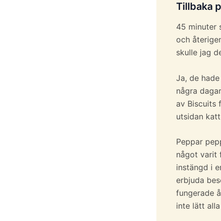
Tillbaka p
45 minuter s
och återige
skulle jag d
Ja, de hade 
några dagar
av Biscuits
utsidan kat
Peppar pepp
något varit 
instängd i 
erbjuda bes
fungerade å
inte lätt al