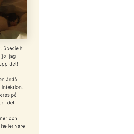
. Speciellt
jo, jag
 upp det!
sen ändå
 infektion,
reras på
Ja, det
 mer och
 heller vare