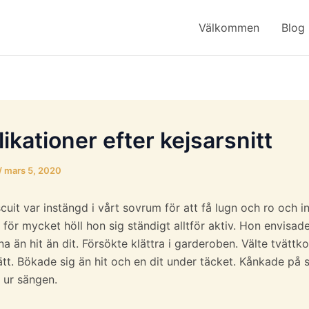
Välkommen
Blog
ikationer efter kejsarsnitt
/
mars 5, 2020
scuit var instängd i vårt sovrum för att få lugn och ro och i
 för mycket höll hon sig ständigt alltför aktiv. Hon envisad
na än hit än dit. Försökte klättra i garderoben. Välte tvätt
vätt. Bökade sig än hit och en dit under täcket. Kånkade på 
 ur sängen.