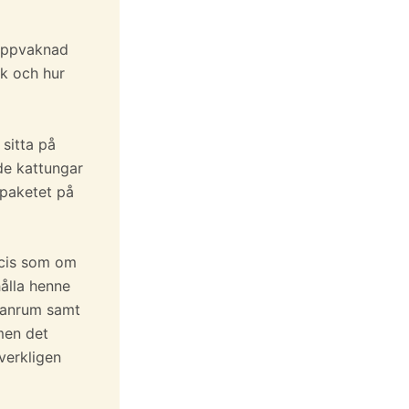
, uppvaknad
k och hur
 sitta på
de kattungar
mpaketet på
ecis som om
hålla henne
llanrum samt
men det
verkligen