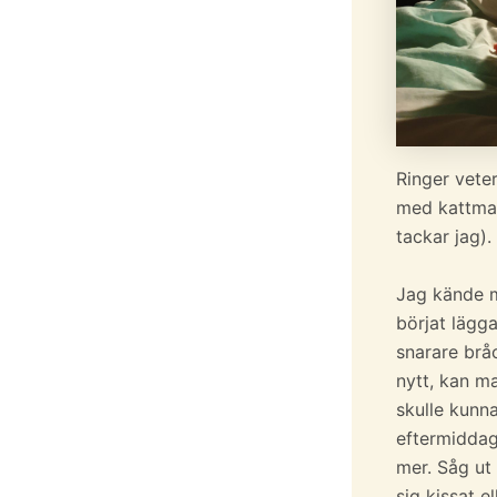
Ringer veter
med kattmam
tackar jag).
Jag kände mi
börjat lägga
snarare brå
nytt, kan ma
skulle kunn
eftermiddag
mer. Såg ut 
sig kissat e