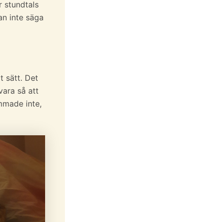
r stundtals
an inte säga
t sätt. Det
vara så att
ömmade inte,