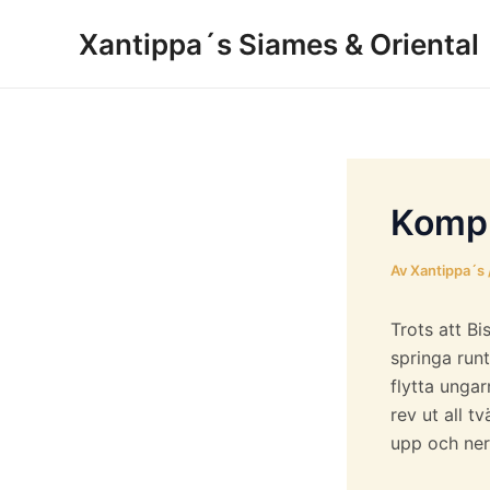
Hoppa
Xantippa´s Siames & Oriental
till
innehåll
Kompl
Av
Xantippa´s
Trots att Bi
springa runt
flytta ungar
rev ut all t
upp och ner