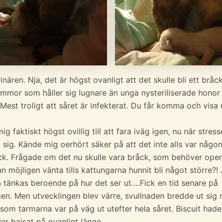
inären. Nja, det är högst ovanligt att det skulle bli ett bråck
mor som håller sig lugnare än unga nysteriliserade honor (
 Mest troligt att såret är infekterat. Du får komma och visa
g faktiskt högst ovillig till att fara iväg igen, nu när stres
 sig. Kände mig oerhört säker på att det inte alls var någon
ck. Frågade om det nu skulle vara bråck, som behöver ope
n möjligen vänta tills kattungarna hunnit bli något större?! 
a tänkas beroende på hur det ser ut….Fick en tid senare på
en. Men utvecklingen blev värre, svullnaden bredde ut sig
som tarmarna var på väg ut utefter hela såret. Biscuit hade
ller bajsat på ovanligt länge.