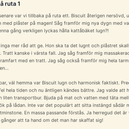
å ruta 1
enare var vi tillbaka på ruta ett. Biscuit återigen nersövd
n med plåster på magen! Såg framför mig nya dygn med va
enna gång verkligen lyckas hålla kattåbäket lugn?!
inga mer råd att ge. Hon ska ta det lugnt och plåstret skall
. Tratt kanske i värsta fall. Jag såg framför mig massakera
 framfart med en tratt. Jag såg också framför mig hela tar
ten…
ar, väl hemma var Biscuit lugn och harmonisk faktiskt. Pr
fel hela tiden och nu äntligen kändes bättre. Jag valde att 
en liten transportbur. Bjuda på mat och vatten med täta me
ök på lådan. Inte var det populärt att sitta instängd sådär 
tminstone. En massa passande förstås. Ja herregud det är 
la gånger att ta hand om det man har skaffat sig!