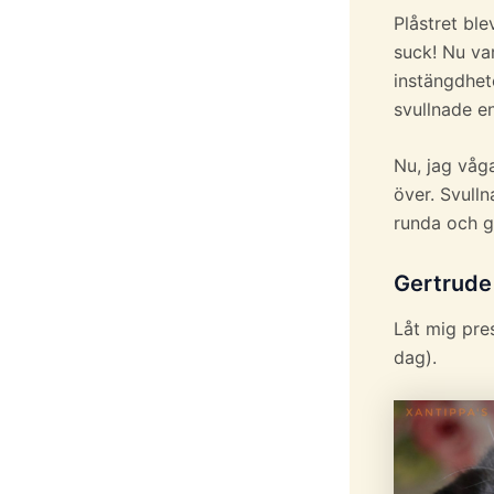
Plåstret ble
suck! Nu var
instängdhete
svullnade e
Nu, jag våg
över. Svulln
runda och g
Gertrude 
Låt mig pre
dag).