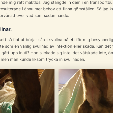
kände mig rätt maktlös. Jag stängde in dem i en transportbu
resulterade i ännu mer behov att finna gömställen. Så jag k
 förvånad över vad som sedan hände.
llnar.
sett så fint ut börjar såret svullna på ett för mig besynnerlig
te som en vanlig svullnad av infektion eller skada. Kan det 
 gått upp inuti? Hon slickade sig inte, det vätskade inte, 
e men man kunde liksom trycka in svullnaden.