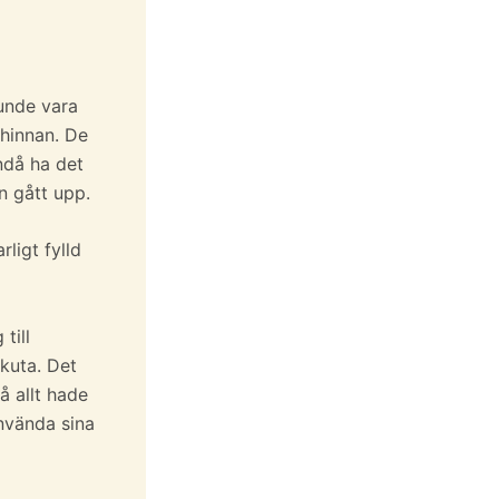
kunde vara
khinnan. De
ndå ha det
en gått upp.
rligt fylld
till
akuta. Det
å allt hade
använda sina