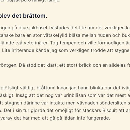
 blev det bråttom.
 igen på djursjukhuset tvistades det lite om det verkligen 
 kanske bara en stor vätskefylld blåsa mellan huden och bu
lämde två veterinärer. Tog tempen och ville förmodligen ä
on. Lite irriterande kände jag som verkligen trodde att stygn
 röntgen. Då stod det klart, ett stort bråck och en alldeles fa
plötsligt väldigt bråttom! Innan jag hann blinka bar det iväg 
Läskigt. Insåg att det nog var urinblåsan som var det mest 
att stygnen därinne var intakta men vävnaden söndersliten s
. Det i sin tur gjorde det omöjligt för stackars Biscuit att 
varav det här med att gå på lådan inte fungerade.