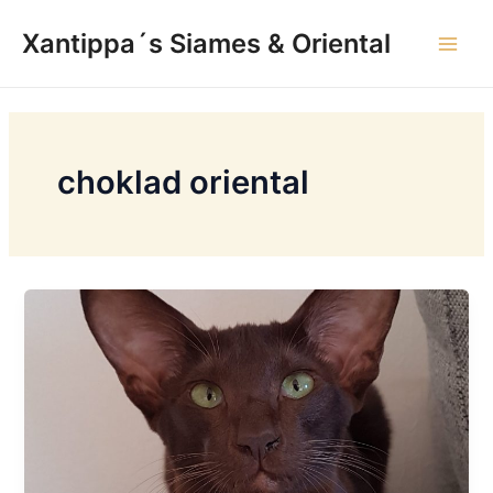
Hoppa
Xantippa´s Siames & Oriental
till
Main
innehåll
Men
choklad oriental